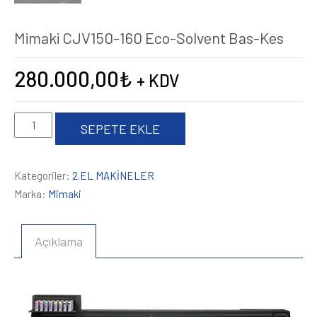
Mimaki CJV150-160 Eco-Solvent Bas-Kes
280.000,00
₺
+ KDV
Mimaki
SEPETE EKLE
CJV150-
160
Kategoriler:
2.EL MAKİNELER
Eco-
Marka:
Mimaki
Solvent
Bas-
Kes
Açıklama
adet