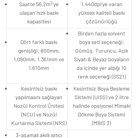
2
Saatte 56.2m
’ye
1.440dpi’ye varan
ulaşan hızlı baskı
yüksek kaliteli baskı
kapasitesi
çözünürlüğü
Birden fazla solvent
Dört farklı baskı
boya seti seçeneği:
genişliği: 800mm,
Gümüş, Turuncu, Açık
1.090mm, 1.361mm ve
Siyah & Beyaz boyaların
1.610mm
da içinde yer aldığı 10
renk seçeneği (SS21)
Kesintisiz baskı
Kesintisiz Boya Besleme
yapılmasını sağlayan
Sistemi (UISS) ve 2 litre
Nozül Kontrol Ünitesi
halinde opsiyonel Mimaki
(NCU) ve Nozül
Dökme Boya Sistemi
Kurtarma Sistemi (NRS)
(MBIS 3)
3-aşamalı akıllı ısıtıcı