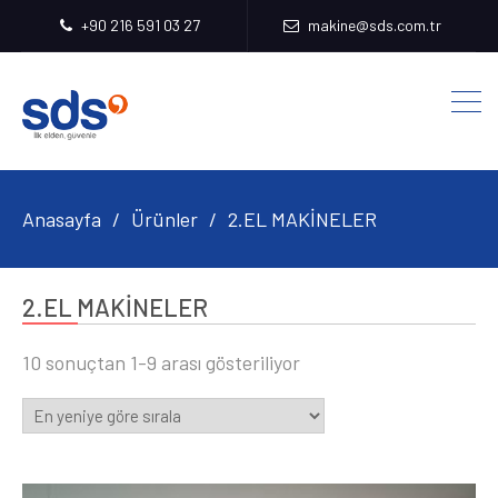
+90 216 591 03 27
makine@sds.com.tr
Anasayfa
Ürünler
2.EL MAKİNELER
2.EL MAKİNELER
En
10 sonuçtan 1-9 arası gösteriliyor
yeniye
göre
sıralandı