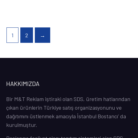
1
2
→
HAKKIMIZDA
Bir M&T Reklam iştiraki olan SDS, üretim hatlarından
çıkan ürünlerin Türkiye satış organizasyonunu ve
dağıtımını üstlenmek amacıyla İstanbul Bostancı’ da
kurulmuştur.
Başlangıç faaliyet alanı tanıtım sistemleri olan SDS,